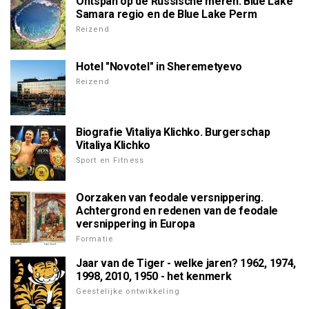
Ontspan op de Russische meren: Blue Lake
Samara regio en de Blue Lake Perm
Reizend
Hotel "Novotel" in Sheremetyevo
Reizend
Biografie Vitaliya Klichko. Burgerschap
Vitaliya Klichko
Sport en Fitness
Oorzaken van feodale versnippering.
Achtergrond en redenen van de feodale
versnippering in Europa
Formatie
Jaar van de Tiger - welke jaren? 1962, 1974,
1998, 2010, 1950 - het kenmerk
Geestelijke ontwikkeling